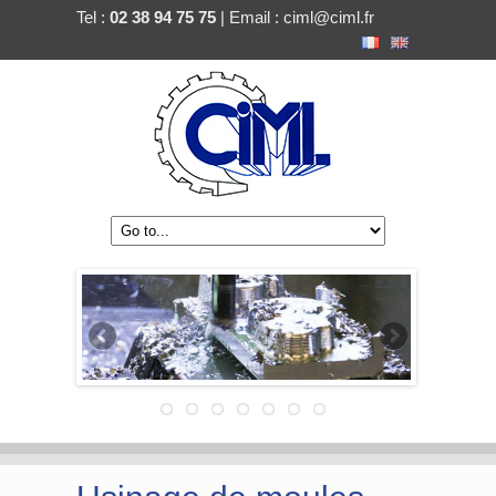
Tel :
02 38 94 75 75
| Email :
ciml@ciml.fr