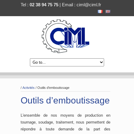
Tel :
02 38 94 75 75
| Email :
ciml@ciml.fr
/
Activités
/
Outils d'emboutissage
Outils d’emboutissage
L'ensemble de nos moyens de production en
tournage, soudage, traitement, nous permettent de
répondre à toute demande de la part des